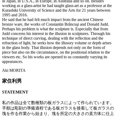
in Japan, in U.S.A., in Europe, in Australia and so on. Besides
working as a glass-artist he had taught glass-art as a professor at the
Kurashiki University of Science and the Arts for 21 years between
1995 and 2016.
He said that he had felt much impact from the ancient Chinese
bronze ware, the works of Constantin Brâncuşi and Donald Judd.
Perhaps his problem is what the sculpture is. Especially that from
Judd concerns his interest in the illusion in sculptures. Through his
technique of direct curving, dealing with the reflection and the
refraction of light, he seeks how the illusory volume or depth arises
in the glass body. That illusion depends not only on the form of
piece but also on the circumstance, on the positional relation to the
viewers etc. So his works are opened to us constantly varying its
appearances.
Aki MORITA
家住利男
STATEMENT
私の作品は全て数種類の板ガラスによって作られています。
手順は彫刻の準備過程である板ガラスを接着して板ガラスの
塊を作る作業から始まり、塊を所定の大きさの直方体に仕上