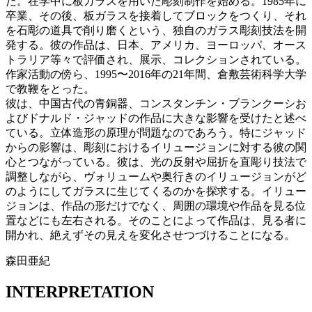
だ。在学中に板ガラスを用いた彫刻制作を始める。1985年に
卒業、その後、板ガラスを接着してブロックをつくり、それ
を石彫の道具で削り磨くという、独自のガラス彫刻技法を開
発する。彼の作品は、日本、アメリカ、ヨーロッパ、オース
トラリア等々で評価され、展示、コレクションされている。
作家活動の傍ら、1995〜2016年の21年間、倉敷芸術科学大学
で教鞭をとった。
彼は、中国古代の青銅器、コンスタンチン・ブランクーシお
よびドナルド・ジャッドの作品に大きな影響を受けたと述べ
ている。立体造形の原理が問題なのであろう。特にジャッド
からの影響は、彫刻におけるイリュージョンに対する彼の関
心とつながっている。彼は、光の反射や屈折を直彫り技法で
調整しながら、ヴォリュームや奥行きのイリュージョンがど
のようにしてガラスに生じてくるのかを探求する。イリュー
ジョンは、作品の形だけでなく、周囲の環境や作品を見る位
置などにも左右される。そのことによって作品は、見る者に
開かれ、絶えずその見えを変化させつづけることになる。
森田亜紀
INTERPRETATION