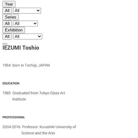
Year
All
Series
All
Exhibition
All