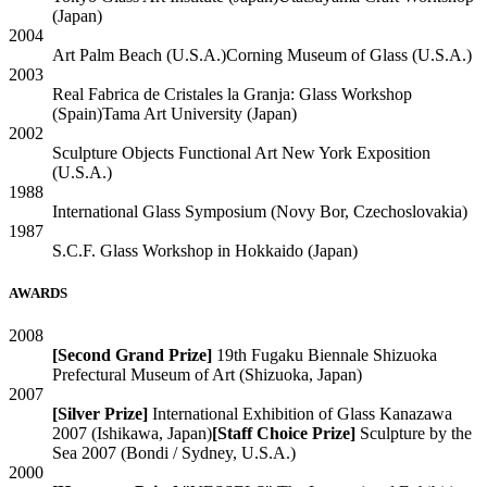
(Japan)
2004
Art Palm Beach
(U.S.A.)
Corning Museum of Glass
(U.S.A.)
2003
Real Fabrica de Cristales la Granja: Glass Workshop
(Spain)
Tama Art University
(Japan)
2002
Sculpture Objects Functional Art New York Exposition
(U.S.A.)
1988
International Glass Symposium
(Novy Bor, Czechoslovakia)
1987
S.C.F. Glass Workshop in Hokkaido
(Japan)
AWARDS
2008
[Second Grand Prize]
19th Fugaku Biennale Shizuoka
Prefectural Museum of Art
(Shizuoka, Japan)
2007
[Silver Prize]
International Exhibition of Glass Kanazawa
2007
(Ishikawa, Japan)
[Staff Choice Prize]
Sculpture by the
Sea 2007
(Bondi / Sydney, U.S.A.)
2000