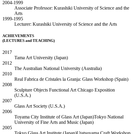
2004-1999
Associate Professor: Kurashiki University of Science and the
Arts
1999-1995
Lecturer: Kurashiki University of Science and the Arts
ACHIEVEMENTS
(LECTURES and TEACHING)
2017
Tama Art University
(Japan)
2012
The Australian National University
(Australia)
2010
Real Fabrica de Cristales la Granja: Glass Workshop
(Spain)
2008
Sculpture Objects Functional Art Chicago Exposition
(U.S.A.)
2007
Glass Art Society
(U.S.A.)
2006
Toyama City Institute of Glass Art
(Japan)
Tokyo National
University of Fine Arts and Music
(Japan)
2005
Tokyo Glass Art Institute
(Japan)
Utatsuyama Craft Workshop