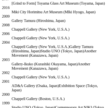
[Grind to Form] Toyama Glass Art Museum
(Toyama, Japan)
2016
Miki City Horimitsu Art Museum
(MIki Hyogo, Japan)
2009
Gallery Tamura
(Hiroshima, Japan)
2008
Chappell Gallery
(New York, U.S.A.)
2006
Chappell Gallery
(New York, U.S.A.)
2004
Chappell Gallery
(New York, U.S.A.)
Gallery Tamura
(Hiroshima, Japan)
Studio UNO
(Tokyo, Japan)
Another
Movement
(Kanazawa, Japan)
2003
Gallery-Ikuko
(Kurashiki Okayama, Japan)
Another
Movement
(Kanazawa, Japan)
2002
Chappell Gallery
(New York, U.S.A.)
2001
AD&A Gallery
(Osaka, Japan)
Exhibition Space
(Tokyo,
Japan)
2000
Chappell Gallery
(Boston, U.S.A.)
1999
Studio UNO
(Tokyo, Japan)
Contemporary Art NIKI
(Tokyo,