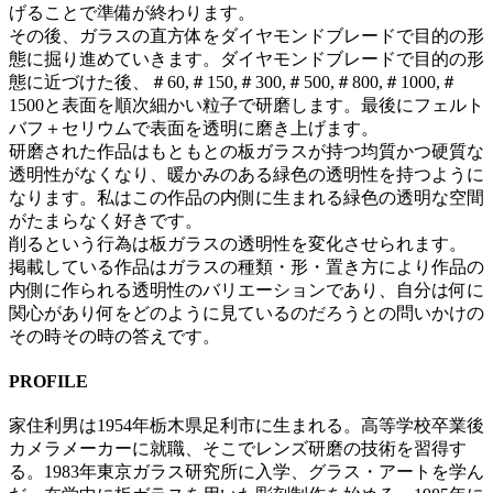
げることで準備が終わります。
その後、ガラスの直方体をダイヤモンドブレードで目的の形
態に掘り進めていきます。ダイヤモンドブレードで目的の形
態に近づけた後、＃60,＃150,＃300,＃500,＃800,＃1000,＃
1500と表面を順次細かい粒子で研磨します。最後にフェルト
バフ＋セリウムで表面を透明に磨き上げます。
研磨された作品はもともとの板ガラスが持つ均質かつ硬質な
透明性がなくなり、暖かみのある緑色の透明性を持つように
なります。私はこの作品の内側に生まれる緑色の透明な空間
がたまらなく好きです。
削るという行為は板ガラスの透明性を変化させられます。
掲載している作品はガラスの種類・形・置き方により作品の
内側に作られる透明性のバリエーションであり、自分は何に
関心があり何をどのように見ているのだろうとの問いかけの
その時その時の答えです。
PROFILE
家住利男は1954年栃木県足利市に生まれる。高等学校卒業後
カメラメーカーに就職、そこでレンズ研磨の技術を習得す
る。1983年東京ガラス研究所に入学、グラス・アートを学ん