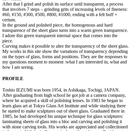
After that I grind and polish its surface until transparent, a process
that involves 7 steps – grinding grits of increasing levels of fineness:
#60, #150, #300, #500, #800, #1000, ending with a felt buff +
cerium.
In the ground and polished piece, the homogenous and hard
transparence of the sheet glass turns into a warm green transparence.
I adore this green transparent internal space that comes into the
piece.
Curving makes it possible to alter the transparency of the sheet glass.
My works in this site show the variations of transparency depending
on the types of glass, forms and positions. They are the responses to
my questions moment to moment :what I am interested in, what and
how I am seeing.
PROFILE
Toshio IEZUMI was born 1954, in Ashikaga, Tochigi, JAPAN.
After graduating from high school he got job at a camera company,
where he acquired a skill of polishing lenses. In 1983 he began to
learn glass art at Tokyo Glass Art Institute and while studying there
he started to make sculptures out of sheet glass. Graduated there in
1985, he had developed his unique technique for glass sculptures:
laminating sheets of glass into a bloc and carving and polishing it
with stone carving tools. His works are appreciated and collectioned