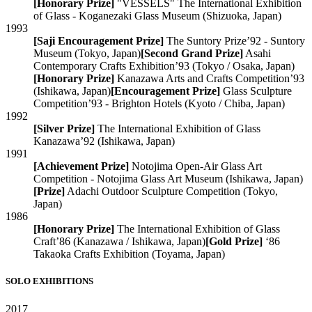
[Honorary Prize]
"VESSELS" The International Exhibition
of Glass - Koganezaki Glass Museum
(Shizuoka, Japan)
1993
[Saji Encouragement Prize]
The Suntory Prize’92 - Suntory
Museum
(Tokyo, Japan)
[Second Grand Prize]
Asahi
Contemporary Crafts Exhibition’93
(Tokyo / Osaka, Japan)
[Honorary Prize]
Kanazawa Arts and Crafts Competition’93
(Ishikawa, Japan)
[Encouragement Prize]
Glass Sculpture
Competition’93 - Brighton Hotels
(Kyoto / Chiba, Japan)
1992
[Silver Prize]
The International Exhibition of Glass
Kanazawa’92
(Ishikawa, Japan)
1991
[Achievement Prize]
Notojima Open-Air Glass Art
Competition - Notojima Glass Art Museum
(Ishikawa, Japan)
[Prize]
Adachi Outdoor Sculpture Competition
(Tokyo,
Japan)
1986
[Honorary Prize]
The International Exhibition of Glass
Craft’86
(Kanazawa / Ishikawa, Japan)
[Gold Prize]
‘86
Takaoka Crafts Exhibition
(Toyama, Japan)
SOLO EXHIBITIONS
2017